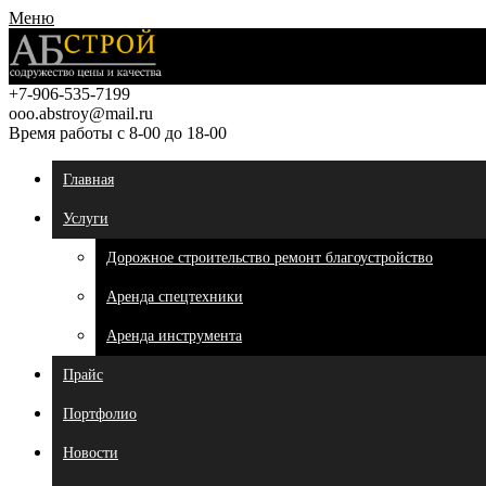
Меню
+7-906-535-7199
ooo.abstroy@mail.ru
Время работы с 8-00 до 18-00
Главная
Услуги
Дорожное строительство ремонт благоустройство
Аренда спецтехники
Аренда инструмента
Прайс
Портфолио
Новости